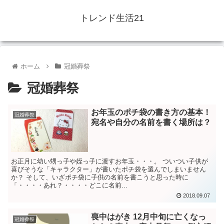
トレンド生活21
ホーム
冠婚葬祭
冠婚葬祭
お年玉のポチ袋の書き方の基本！
冠婚葬祭
宛名や自分の名前を書く場所は？
お正月に幼い甥っ子や姪っ子に渡すお年玉・・・。 ついつい子供が
喜びそうな「キャラクター」が書いたポチ袋を選んでしまいません
か？ そして、いざポチ袋に子供の名前を書こうと思った時に
「・・・・あれ？・・・・どこに名前...
2018.09.07
喪中はがき 12月中旬に亡くなっ
冠婚葬祭