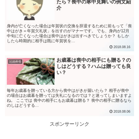
たら？喪中の寒中見舞いの例文紹
介
身内が亡くなった場合は年賀状の交換を辞退するために前もって「喪
中はがき＝年賀欠礼状」を出すのがマナーです。 でも、身内が12月
中旬に亡くなった場合は喪中はがきは出すべきでしょうか？ もしか
したら時期的に相手は既に年賀状を...
2018.08.16
お歳暮は喪中の相手にも贈る？の
冠婚葬祭
しはどうする？ハムは贈っても良
い？
毎年お歳暮を贈っている方から喪中はがきが届いたら？ 相手が喪中
の場合はお歳暮を贈っては失礼になるのでは？と迷ってしまいますよ
ね。 ここでは 喪中の相手にもお歳暮は贈る？ 喪中の相手に贈るなら
のしはどうする...
2018.08.06
スポンサーリンク