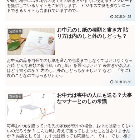
や取引相手に出す場合のあて名の書き方やすぐに使えるテンプレート
を提供しているサイトをご紹介します。 ビジネス文例をダウンロー
ドできるサイトも含まれていますので...
2018.04.25
お中元のし紙の種類と書き方 貼
冠婚葬祭
り方は内のしと外のしどっち？
お中元の品を自分でのし紙を選んで包装までしなくてはいけなくなっ
た時 どんな種類の熨斗紙（のし紙）を選べばいい？ 表書きや名入れ
はどう書くのか？ 内のし、外のしどっちが正しい？ など、 「年に1
度のことなのではっきりわか...
2018.03.30
お中元は喪中の人にも送る？大事
冠婚葬祭
なマナーとのしの常識
毎年お中元を贈っている先の家族が喪中の場合、お中元は贈ってもい
いのだろうか？ こんな風に考えて迷ってしまったことはありません
か？ 結論としては「お中元は贈っても問題ない」です。 でも、相手