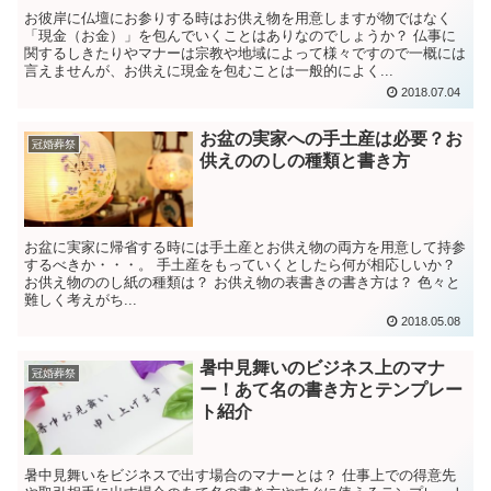
お彼岸に仏壇にお参りする時はお供え物を用意しますが物ではなく
「現金（お金）」を包んでいくことはありなのでしょうか？ 仏事に
関するしきたりやマナーは宗教や地域によって様々ですので一概には
言えませんが、お供えに現金を包むことは一般的によく...
2018.07.04
お盆の実家への手土産は必要？お
冠婚葬祭
供えののしの種類と書き方
お盆に実家に帰省する時には手土産とお供え物の両方を用意して持参
するべきか・・・。 手土産をもっていくとしたら何が相応しいか？
お供え物ののし紙の種類は？ お供え物の表書きの書き方は？ 色々と
難しく考えがち...
2018.05.08
暑中見舞いのビジネス上のマナ
冠婚葬祭
ー！あて名の書き方とテンプレー
ト紹介
暑中見舞いをビジネスで出す場合のマナーとは？ 仕事上での得意先