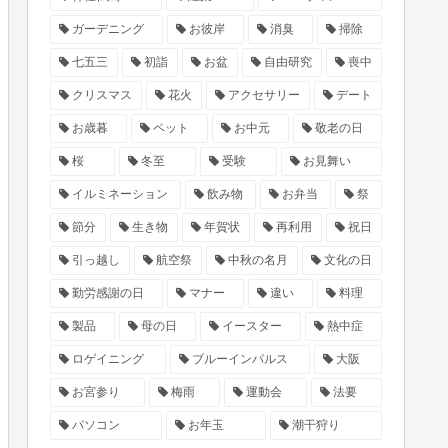
ガーデニング
お彼岸
消臭
掃除
七五三
初詣
お盆
自由研究
喪中
クリスマス
花火
アクセサリー
デート
お歳暮
ペット
お中元
敬老の日
桜
冬至
受験
お見舞い
イルミネーション
飲み物
お弁当
祭
節分
生き物
年賀状
再利用
祝日
引っ越し
航空祭
中秋の名月
文化の日
勤労感謝の日
マナー
違い
料理
製品
母の日
イースター
熱中症
ロゲイニング
ブルーインパルス
大阪
お宮参り
梅雨
運動会
法要
パソコン
お年玉
潮干狩り